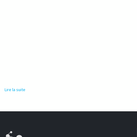
Lire la suite
de Responsable eau, hygiène et assainissement