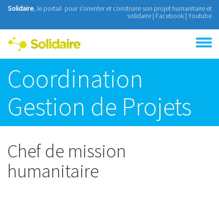
Aller au contenu principal
Solidaire
, le portail pour s'orienter et construire son projet humanitaire et
solidaire |
Facebook
|
Youtube
Toggle
menu
Coordination
Gestion de Projets
Chef de mission
humanitaire