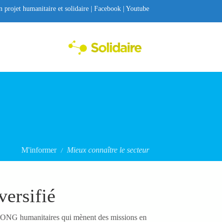
on projet humanitaire et solidaire |
Facebook
|
Youtube
Toggle menu
M'informer
Mieux connaître le secteur
/
versifié
ux ONG humanitaires qui mènent des missions en