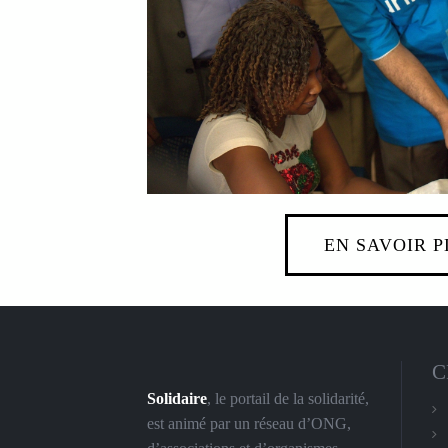
EN SAVOIR P
C
Solidaire
, le portail de la solidarité,
est animé par un réseau d’ONG,