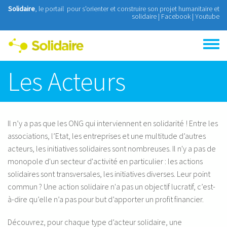
Aller au contenu principal
Solidaire
, le portail pour s'orienter et construire son projet humanitaire et
solidaire |
Facebook
|
Youtube
Toggle
menu
Les Acteurs
Il n’y a pas que les ONG qui interviennent en solidarité ! Entre les
associations, l’Etat, les entreprises et une multitude d’autres
acteurs, les initiatives solidaires sont nombreuses. Il n'y a pas de
monopole d'un secteur d'activité en particulier : les actions
solidaires sont transversales, les initiatives diverses. Leur point
commun ? Une action solidaire n'a pas un objectif lucratif, c’est-
à-dire qu’elle n’a pas pour but d’apporter un profit financier.
Découvrez, pour chaque type d’acteur solidaire, une