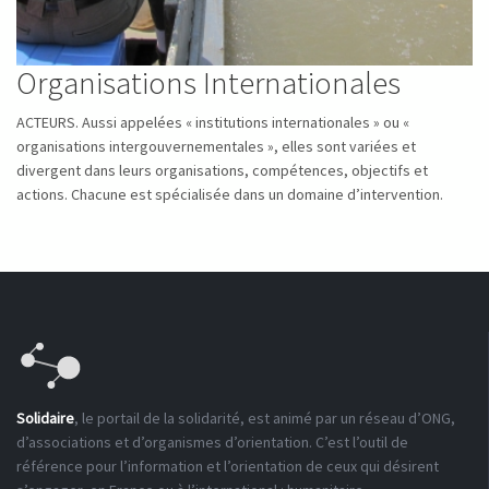
Organisations Internationales
ACTEURS. Aussi appelées « institutions internationales » ou «
organisations intergouvernementales », elles sont variées et
divergent dans leurs organisations, compétences, objectifs et
actions. Chacune est spécialisée dans un domaine d’intervention.
Solidaire
, le portail de la solidarité, est animé par un réseau d’ONG,
d’associations et d’organismes d’orientation. C’est l’outil de
référence pour l’information et l’orientation de ceux qui désirent