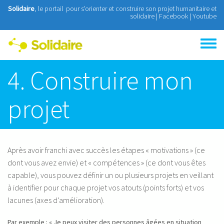
Aller au contenu principal
Solidaire
, le portail pour s'orienter et construire son projet humanitaire et
solidaire |
Facebook
|
Youtube
Toggle
menu
4. Construire mon
projet
Après avoir franchi avec succès les étapes « motivations » (ce
dont vous avez envie) et « compétences » (ce dont vous êtes
capable), vous pouvez définir un ou plusieurs projets en veillant
à identifier pour chaque projet vos atouts (points forts) et vos
lacunes (axes d’amélioration).
Par exemple : « Je peux visiter des personnes âgées en situation