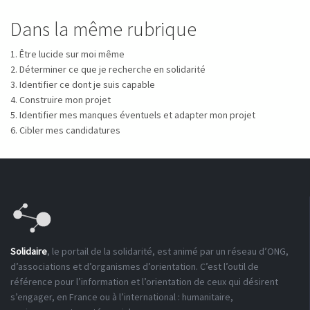
Dans la même rubrique
1. Être lucide sur moi même
2. Déterminer ce que je recherche en solidarité
3. Identifier ce dont je suis capable
4. Construire mon projet
5. Identifier mes manques éventuels et adapter mon projet
6. Cibler mes candidatures
Solidaire
, le portail de la solidarité, est animé par un réseau d’ONG,
d’associations et d’organismes d’orientation. C’est l’outil de
référence pour l’information et l’orientation de ceux qui désirent
s’engager, en France ou à l’international : humanitaire,