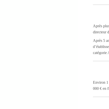
Après plus
directeur 
Après 5 an
d’établiss
catégorie 
Environ 1 
000 € en fi