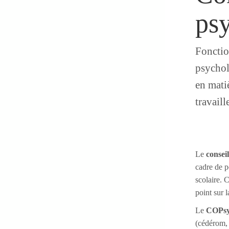
ps
Fonctio
psychol
en matiè
travaill
Le
consei
cadre de p
scolaire. C
point sur l
Le
COPs
(cédérom, 