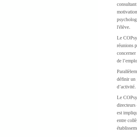
consultant
motivation
psychologi
l'élève.
Le COPsy a
réunions p
concerner 
de l’emplo
Parallèlem
définir un 
d’activité.
Le COPsy p
directeurs
est impliq
entre collè
établissem