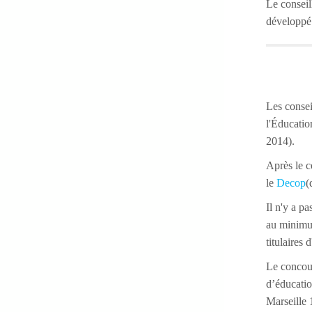
Le conseil
développé 
Les consei
l'Éducatio
2014).
Après le c
le
Decop
(
Il n'y a p
au minim
titulaires 
Le concour
d’éducatio
Marseille 