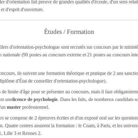
ler d'orientation fait preuve de grandes qualités d'écoute, d'un sens relat
et d'esprit d'ouverture.
Études / Formation
llers d'orientation-psychologue sont recrutés sur concours par le minist
n nationale (90 postes au concours externe et 21 postes au concours int
oncours, ils suivent une formation théorique et pratique de 2 ans sancti
diplôme d'État de conseiller d'orientation-psychologue).
as de limite d'âge pour se présenter au concours, mais il faut obligatoire
um une
licence de psychologie
. Dans les faits, de nombreux candidats s
d'un
master
professionnel.
s se compose de 2 épreuves écrites et d'un exposé oral sur les question
n. Quatre centres assurent la formation : le Cnam, à Paris, et les univers
1, Lille 3 et Rennes 2.