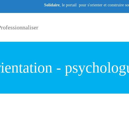
Solidaire
, le portail pour s'orienter et construire s
rofessionnaliser
rientation - psycholog