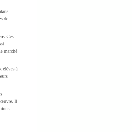
ilans
es de
ère. Ces
ssi
 le marché
x élèves à
teurs
es
 œuvre. Il
unions