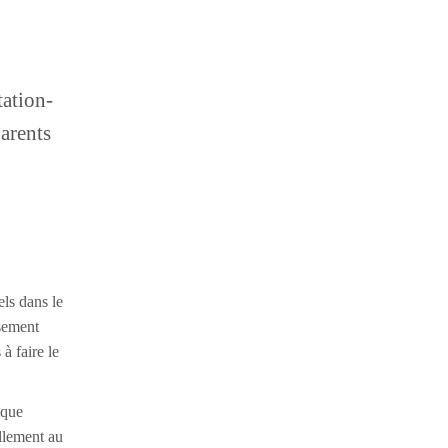
tation-
parents
els dans le
ssement
à faire le
ique
llement au