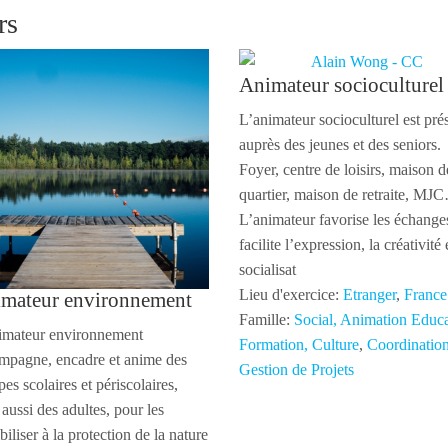
rs
Animateur socioculturel
L’animateur socioculturel est pré
auprès des jeunes et des seniors.
Foyer, centre de loisirs, maison d
quartier, maison de retraite, MJ
L’animateur favorise les échanges
facilite l’expression, la créativité 
socialisat
Lieu d'exercice:
Etranger
,
France
mateur environnement
Famille:
Social, Animation Educ
imateur environnement
Formation, Culture
,
Coordinatio
mpagne, encadre et anime des
Gestion de Projets
es scolaires et périscolaires,
aussi des adultes, pour les
biliser à la protection de la nature