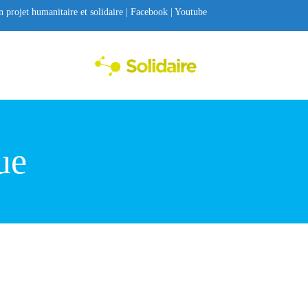
on projet humanitaire et solidaire |
Facebook
|
Youtube
Toggle menu
ue